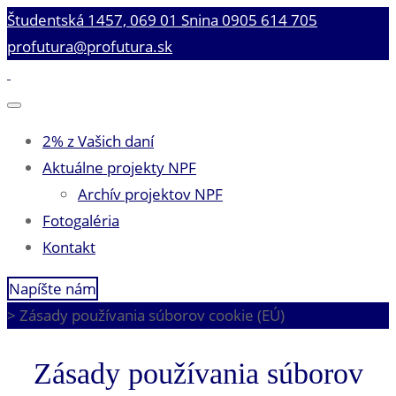
Študentská 1457, 069 01 Snina
0905 614 705
profutura@profutura.sk
2% z Vašich daní
Aktuálne projekty NPF
Archív projektov NPF
Fotogaléria
Kontakt
Napíšte nám
>
Zásady používania súborov cookie (EÚ)
Zásady používania súborov