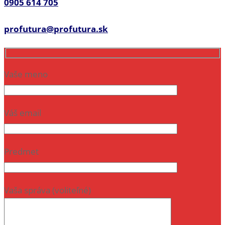
0905 614 705
profutura@profutura.sk
Vaše meno
Váš email
Predmet
Vaša správa (voliteľné)