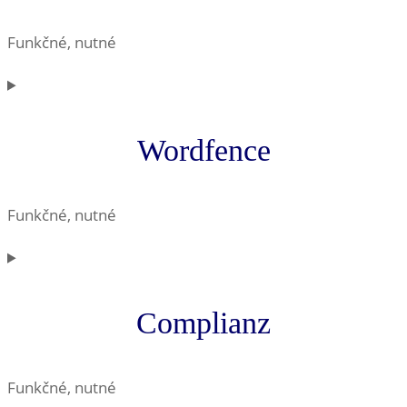
Funkčné, nutné
Consent
to
service
Wordfence
wordpress
Funkčné, nutné
Consent
to
service
Complianz
wordfence
Funkčné, nutné