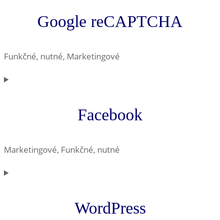
Google reCAPTCHA
Funkčné, nutné, Marketingové
Consent
to
service
Facebook
google-
recaptcha
Marketingové, Funkčné, nutné
Consent
to
service
WordPress
facebook