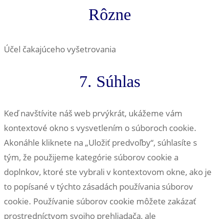
service
Rôzne
google-
maps
Účel čakajúceho vyšetrovania
Consent
7. Súhlas
to
service
Keď navštívite náš web prvýkrát, ukážeme vám
rôzne
kontextové okno s vysvetlením o súboroch cookie.
Akonáhle kliknete na „Uložiť predvoľby“, súhlasíte s
tým, že použijeme kategórie súborov cookie a
doplnkov, ktoré ste vybrali v kontextovom okne, ako je
to popísané v týchto zásadách používania súborov
cookie. Používanie súborov cookie môžete zakázať
prostredníctvom svojho prehliadača, ale