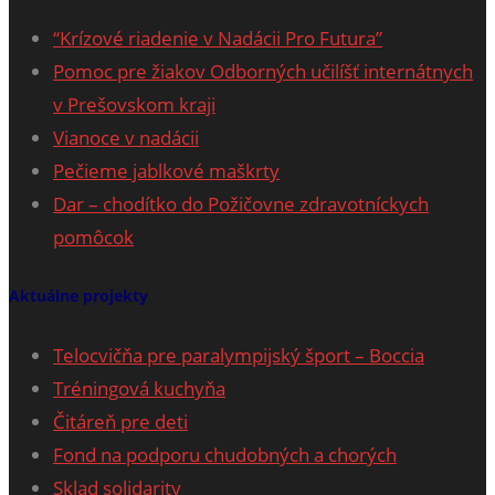
“Krízové riadenie v Nadácii Pro Futura”
Pomoc pre žiakov Odborných učilíšť internátnych
v Prešovskom kraji
Vianoce v nadácii
Pečieme jablkové maškrty
Dar – chodítko do Požičovne zdravotníckych
pomôcok
Aktuálne projekty
Telocvičňa pre paralympijský šport – Boccia
Tréningová kuchyňa
Čitáreň pre deti
Fond na podporu chudobných a chorých
Sklad solidarity