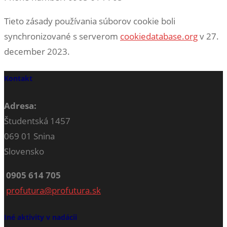
Tieto zásady používania súborov cookie boli
synchronizované s serverom
cookiedatabase.org
v 27.
december 2023.
Kontakt
Adresa:
Študentská 1457
069 01 Snina
Slovensko
0905 614 705
profutura@profutura.sk
Iné aktivity v nadácii