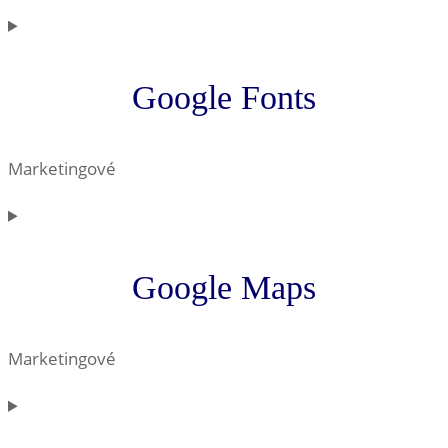
Consent
to
service
Google Fonts
complianz
Marketingové
Consent
to
service
Google Maps
google-
fonts
Marketingové
Consent
to