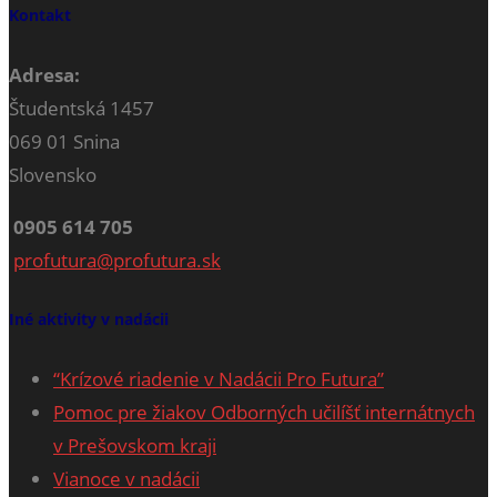
Kontakt
Adresa:
Študentská 1457
069 01 Snina
Slovensko
0905 614 705
profutura@profutura.sk
Iné aktivity v nadácii
“Krízové riadenie v Nadácii Pro Futura”
Pomoc pre žiakov Odborných učilíšť internátnych
v Prešovskom kraji
Vianoce v nadácii