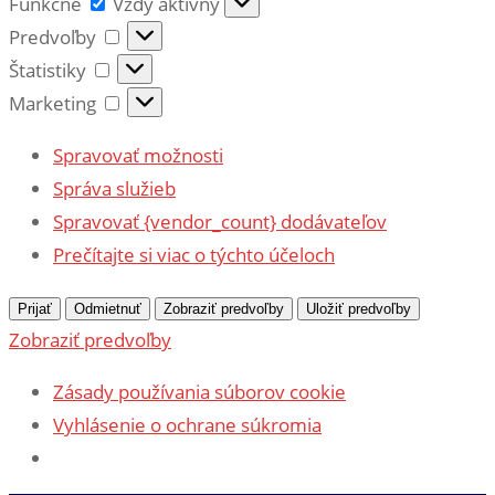
Funkčné
Funkčné
Vždy aktívny
Predvoľby
Predvoľby
Štatistiky
Štatistiky
Marketing
Marketing
Spravovať možnosti
Správa služieb
Spravovať {vendor_count} dodávateľov
Prečítajte si viac o týchto účeloch
Prijať
Odmietnuť
Zobraziť predvoľby
Uložiť predvoľby
Zobraziť predvoľby
Zásady používania súborov cookie
Vyhlásenie o ochrane súkromia