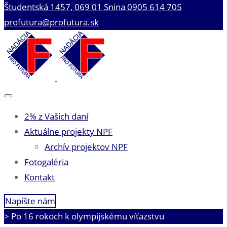
Študentská 1457, 069 01 Snina
0905 614 705
profutura@profutura.sk
2% z Vašich daní
Aktuálne projekty NPF
Archív projektov NPF
Fotogaléria
Kontakt
Napíšte nám
>
Po 16 rokoch k olympijskému víťazstvu