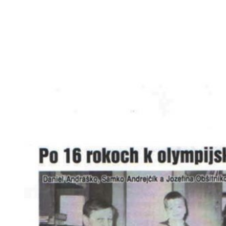
Po 16 rokoch k olympijskému
víťazstvu