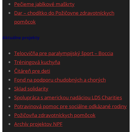
Pečieme jablkové maškrty
Dar – chodítko do Požičovne zdravotníckych
pomôcok
Aktuálne projekty
Telocvičňa pre paralympijský šport – Boccia
Tréningová kuchyňa
Čitáreň pre deti
Fond na podporu chudobných a chorých
Sklad solidarity
Spolupráca s americkou nadáciou LDS Charities
Potravinová pomoc pre sociálne odkázané rodiny
Požičovňa zdravotníckych pomôcok
Archív projektov NPF