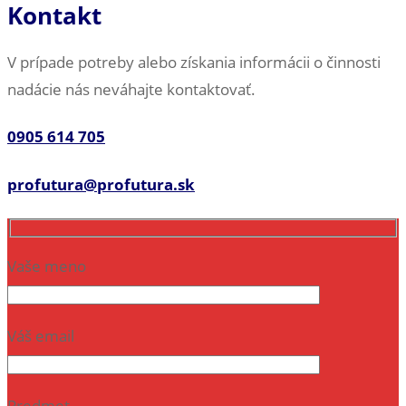
Kontakt
V prípade potreby alebo získania informácii o činnosti
nadácie nás neváhajte kontaktovať.
0905 614 705
profutura@profutura.sk
Vaše meno
Váš email
Predmet