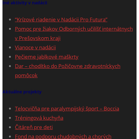
Iné aktivity v nadácii
“Krízové riadenie v Nadácii Pro Futura”
Pomoc pre žiakov Odborných učilíšť internátnych
v Prešovskom kraji
Vianoce v nadácii
Pečieme jablkové maškrty
Dar – chodítko do Požičovne zdravotníckych
pomôcok
Aktuálne projekty
Telocvičňa pre paralympijský šport – Boccia
Tréningová kuchyňa
Čitáreň pre deti
Fond na podporu chudobných a chorých