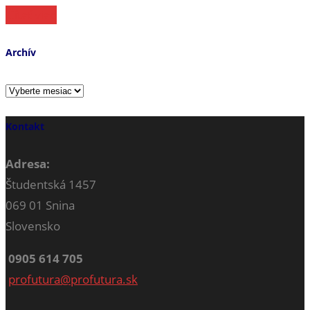
Čítať viac
Archív
Archív
Kontakt
Adresa:
Študentská 1457
069 01 Snina
Slovensko
0905 614 705
profutura@profutura.sk