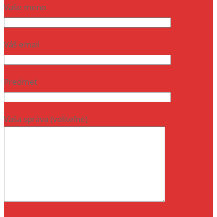
Vaše meno
Váš email
Predmet
Vaša správa (voliteľné)