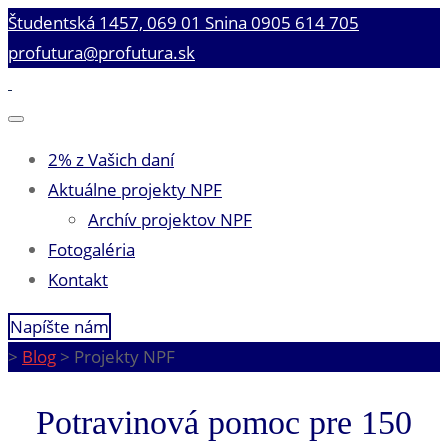
Študentská 1457, 069 01 Snina
0905 614 705
profutura@profutura.sk
2% z Vašich daní
Aktuálne projekty NPF
Archív projektov NPF
Fotogaléria
Kontakt
Napíšte nám
>
Blog
>
Projekty NPF
Potravinová pomoc pre 150