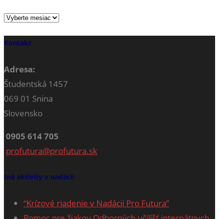
Archív
Kontakt
Adresa:
Študentská 1457
069 01 Snina
Slovensko
0905 614 705
profutura@profutura.sk
Iné aktivity v nadácii
“Krízové riadenie v Nadácii Pro Futura”
Pomoc pre žiakov Odborných učilíšť internátnych