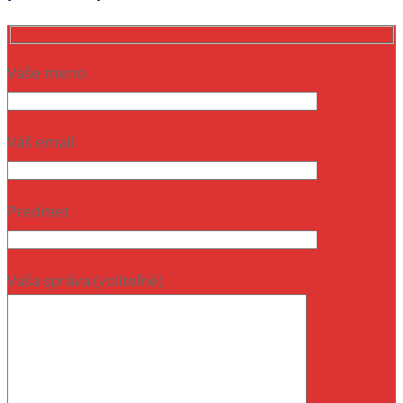
Vaše meno
Váš email
Predmet
Vaša správa (voliteľné)