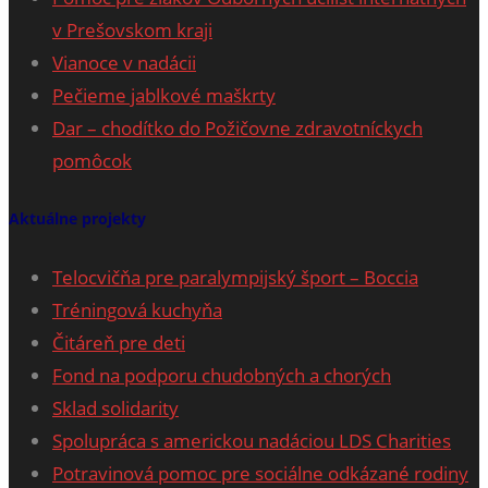
v Prešovskom kraji
Vianoce v nadácii
Pečieme jablkové maškrty
Dar – chodítko do Požičovne zdravotníckych
pomôcok
Aktuálne projekty
Telocvičňa pre paralympijský šport – Boccia
Tréningová kuchyňa
Čitáreň pre deti
Fond na podporu chudobných a chorých
Sklad solidarity
Spolupráca s americkou nadáciou LDS Charities
Potravinová pomoc pre sociálne odkázané rodiny